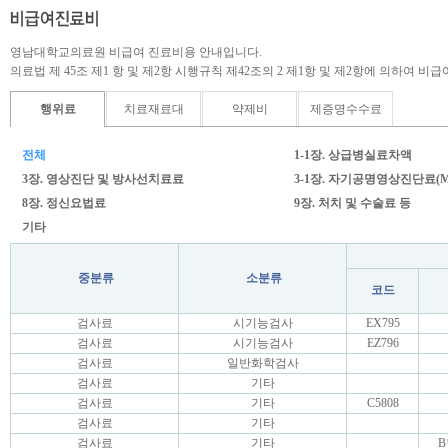
영남대학교의료원 비급여 진료비용 안내입니다.
의료법 제 45조 제1 항 및 제2항 시행규칙 제42조의 2 제1항 및 제2항에 의하여
행위료
치료재료대
약제비
제증명수수료
전체
1-1장. 상급병실료차액
3장. 영상진단 및 방사선치료료
3-1장. 자기공명영상진단료(M
8장. 정신요법료
9장. 처치 및 수술료 등
기타
중분류
소분류
코드
검사료
시기능검사
EX795
검사료
시기능검사
EZ796
검사료
일반화학검사
검사료
기타
검사료
기타
C5808
검사료
기타
검사료
기타
B