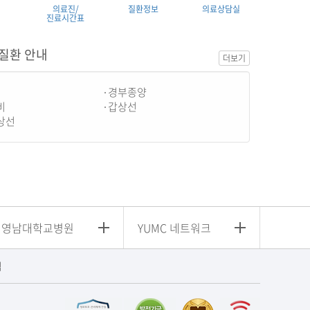
의료진/
질환정보
의료상담실
진료시간표
질환 안내
더보기
경부종양
비
갑상선
상선
영남대학교병원
YUMC 네트워크
침