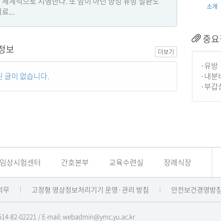
 체계적으로 시행한다. 또 암이 아닌 양성 유방 질환도
소개
료...
중요
정보
더보기
유방
내분
 글이 없습니다.
부갑
임상시험센터
간호본부
교육수련실
장례식장
의무
고정형 영상정보처리기기 운영·관리 방침
안전보건경영방
82-02221 / E-mail: webadmin@ymc.yu.ac.kr