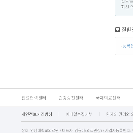
진료를
최신 의
질환
등록된
진료협력센터
건강증진센터
국제의료센터
개인정보처리방침
이메일수집거부
환자의 권리와 
상호: 영남대학교의료원 / 대표자: 김용대(의료원장)
/
사업자등록번호: 514-