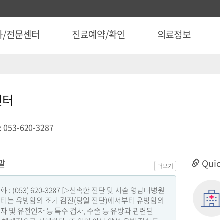
과/전문센터
진료예약/확인
의료정보
센터
053-620-3287
말
Quic
더보기
 : (053) 620-3287 ▷신속한 진단 및 시술 영남대병원
터는 유방암의 조기 검진(당일 진단)에서부터 유방암의
자 및 유전인자 등 특수 검사, 수술 등 유방과 관련된