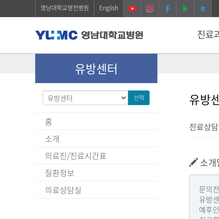
영남대학교영천병원
English
진료
유방센터
유방
선택
홈
진료상담: 
소개
의료진/진료시간표
소개
질환정보
의료상담실
문의전화
유방센
예후인