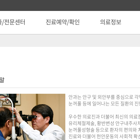
과/전문센터
진료예약/확인
의료정보
말
안과는 안구 및 외안부를 중심으로 각막,
눈꺼풀 등에 일어나는 모든 질환의 진
우수한 의료진과 더불어 최신의 의료장
유리체절제술, 황반변성 안구내주사치
눈꺼풀성형술 등으로 환자의 편의와 
진료와 더불어 헌안운동의 사회적 확