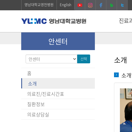
영남대학교영천병원
English
진료
안센터
소개
선택
홈
소개
소개
의료진/진료시간표
질환정보
의료상담실