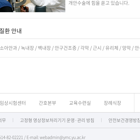
개안수술에 힘을 쏟고 있습니다.
질환 안내
소아안과
/
녹내장
/
백내장
/
안구건조증
/
각막
/
근시
/
유리체
/
망막
/
안
임상시험센터
간호본부
교육수련실
장례식장
의무
고정형 영상정보처리기기 운영·관리 방침
안전보건경영방
82-02221 / E-mail: webadmin@ymc.yu.ac.kr