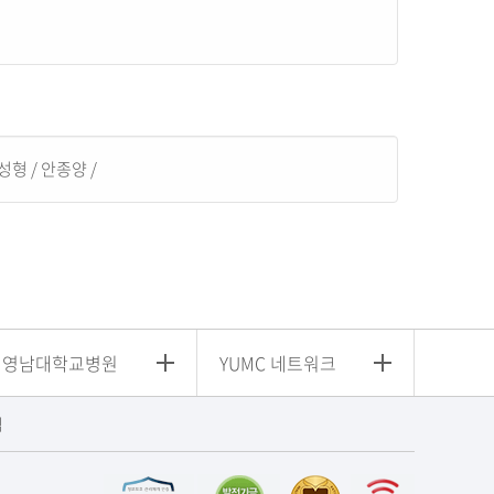
성형
/
안종양
/
영남대학교병원
YUMC 네트워크
침