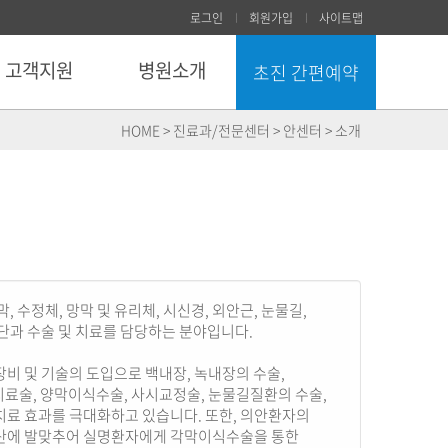
로그인
회원가입
사이트맵
고객지원
병원소개
초진 간편예약
닫기
HOME > 진료과/전문센터 > 안센터 > 소개
 수정체, 망막 및 유리체, 시신경, 외안근, 눈물길,
단과 수술 및 치료를 담당하는 분야입니다.
비 및 기술의 도입으로 백내장, 녹내장의 수술,
료술, 양막이식수술, 사시교정술, 눈물길질환의 수술,
치료 효과를 극대화하고 있습니다. 또한, 의안환자의
산에 발맞추어 실명환자에게 각막이식수술을 통한